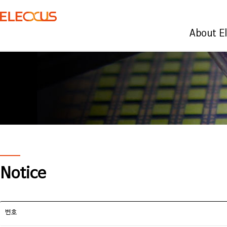
About E
Notice
번호